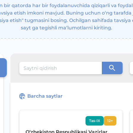
n bir qatorda har bir foydalanuvchida qiziqarli va foydal
tavsiya etish imkoni mavjud. Buning uchun o‘ng tarafda
siya etish" tugmasini bosing. Ochilgan sahifada tavsiya
sayt ga tegishli ma‘lumotlarni kiriting.
Barcha saytlar
Tas-IX
12+
O‘zbekiston Respublikasi Vazirlar