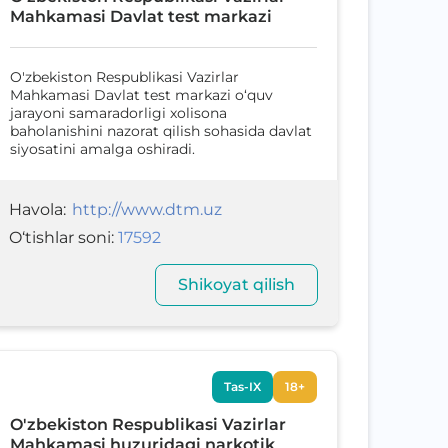
Mahkamasi Davlat test markazi
O'zbekiston Respublikasi Vazirlar
Mahkamasi Davlat test markazi o‘quv
jarayoni samaradorligi xolisona
baholanishini nazorat qilish sohasida davlat
siyosatini amalga oshiradi.
Havola
:
http://www.dtm.uz
O‘tishlar soni
:
17592
Shikoyat qilish
Tas-IX
18+
O'zbekiston Respublikasi Vazirlar
Mahkamasi huzuridagi narkotik