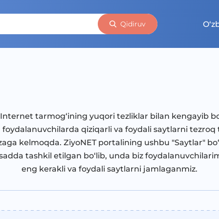
O‘z
Qidiruv
Internet tarmog‘ining yuqori tezliklar bilan kengayib b
 foydalanuvchilarda qiziqarli va foydali saytlarni tezroq
zaga kelmoqda. ZiyoNET portalining ushbu "Saytlar" bo
adda tashkil etilgan bo‘lib, unda biz foydalanuvchilari
eng kerakli va foydali saytlarni jamlaganmiz.