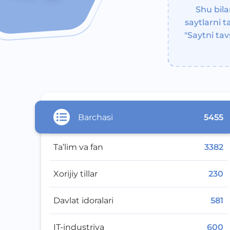
Shu bila
saytlarni 
"Saytni tav
Barchasi
5455
Ta’lim va fan
3382
Xorijiy tillar
230
Davlat idoralari
581
IT-industriya
600