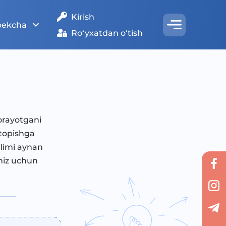
Kirish
bekcha
Ro‘yxatdan o‘tish
orayotgani
 topishga
‘limi aynan
miz uchun