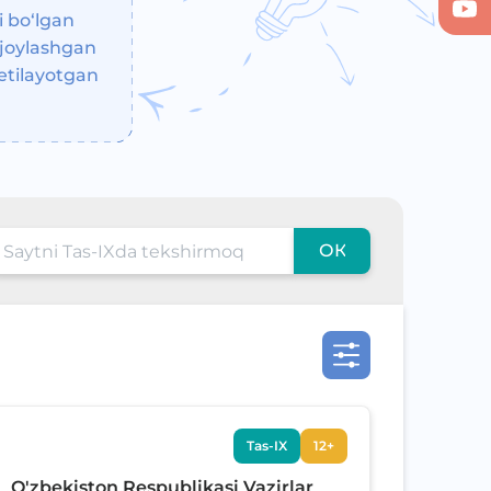
i bo‘lgan
 joylashgan
 etilayotgan
ОК
Tas-IX
12+
O'zbekiston Respublikasi Vazirlar