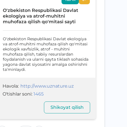
O'zbekiston Respublikasi Davlat
ekologiya va atrof-muhitni
muhofaza qilish qo'mitasi sayti
O'zbekiston Respublikasi Davlat ekologiya
va atrof-muhitni muhofaza qilish qo'mitasi
ekologik xavfsizlik, atrof - muhitni
muhofaza qilish, tabiiy resurslardan
foydalanish va ularni qayta tiklash sohasida
yagona davlat siyosatini amalga oshirishni
ta’minlaydi.
Havola
:
http://www.uznature.uz
O‘tishlar soni
:
1465
Shikoyat qilish