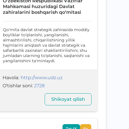
O‘zbekiston Respublikаsi Vаzirlаr
Mаhkаmаsi huzuridаgi Dаvlаt
zаhirаlаrini boshqаrish qo‘mitаsi
Qo'mita davlat strategik zahirasida moddiy
boyliklar to'planishi, yangilanishi,
almashtirilishi, chiqarilishining yillik
hajmlarini aniqlash va davlat strategik va
safarbarlik zaxiralari shakllantirilishini, shu
jumladan ularning to'planishi, saqlanishi va
yangilanishini ta'minlaydi.
Havola
:
http://www.udz.uz
O‘tishlar soni
:
2728
Shikoyat qilish
Tas-IX
6+