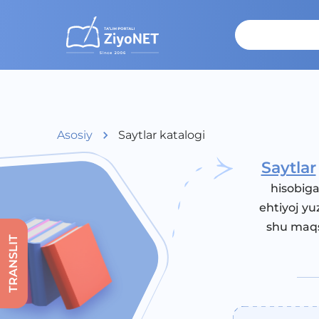
Asosiy
Saytlar katalogi
Saytlar
hisobiga
ehtiyoj yu
shu maqs
TRANSLIT