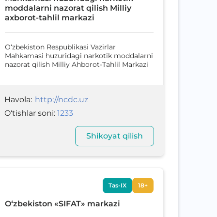
moddalarni nazorat qilish Milliy
axborot-tahlil markazi
O‘zbekiston Respublikasi Vazirlar
Mahkamasi huzuridagi narkotik moddalarni
nazorat qilish Milliy Ahborot-Tahlil Markazi
Havola
:
http://ncdc.uz
O‘tishlar soni
:
1233
Shikoyat qilish
Tas-IX
18+
O‘zbekiston «SIFAT» markazi