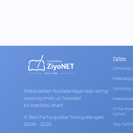
Ta‘lim
Umumiy 
Maktabga
Umumiy o‘
Materialdan foydalanilgandan so‘ng
www.ziyonet.uz havolasi
Maktabdan
ko‘rsatilishi shart
O‘rta ma
ta‘limi
©
Barcha huquqlar himoyalangan
2006 - 2026
Oliy ta‘li