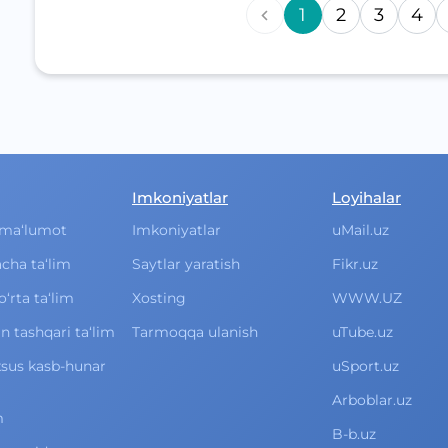
1
2
3
4
Imkoniyatlar
Loyihalar
ma‘lumot
Imkoniyatlar
uMail.uz
cha ta‘lim
Saytlar yaratish
Fikr.uz
rta ta‘lim
Xosting
WWW.UZ
 tashqari ta‘lim
Tarmoqqa ulanish
uTube.uz
xsus kasb-hunar
uSport.uz
Arboblar.uz
m
B-b.uz