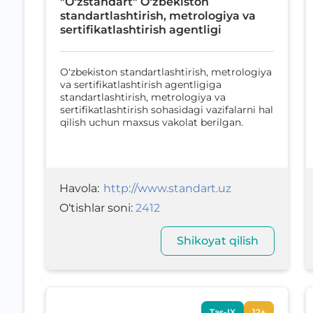
"O‘zstandart" O‘zbekiston
standartlashtirish, metrologiya va
sertifikatlashtirish agentligi
O‘zbekiston standartlashtirish, metrologiya
va sertifikatlashtirish agentligiga
standartlashtirish, metrologiya va
sertifikatlashtirish sohasidagi vazifalarni hal
qilish uchun maxsus vakolat berilgan.
Havola
:
http://www.standart.uz
O‘tishlar soni
:
2412
Shikoyat qilish
Tas-IX
12+