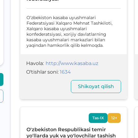
O‘zbekiston kasaba uyushmalari
Federatsiyasi Xalqaro Mehnat Tashkiloti,
Xalqaro kasaba uyushmalari
konfederatsiyasi, xorijiy davlatlarning
kasaba uyushmalari markazlari bilan
yaqindan hamkorlik qilib kelmoqda.
Havola
:
http://www.kasaba.uz
O‘tishlar soni
:
1634
Shikoyat qilish
Tas-IX
12+
O'zbekiston Respublikasi temir
yo'llarda yuk va yo'lovchilar tashish