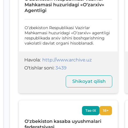
Mahkamasi huzuridagi «O‘zarxiv»
Agentligi
O‘zbekiston Respublikasi Vazirlar
Mahkamasi huzuridagi «O‘zarxiv» agentligi
respublikada arxiv ishini boshqarishning
vakolatli davlat organi hisoblanadi.
Havola
:
http://www.archive.uz
O‘tishlar soni
:
3439
Shikoyat qilish
Tas-IX
18+
O'zbekiston kasaba uyushmalari
federatsiyasi