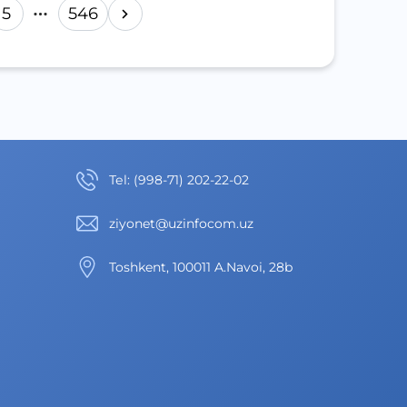
5
546
Теl
:
(998-71) 202-22-02
ziyonet@uzinfocom.uz
Toshkent, 100011 A.Navoi, 28b