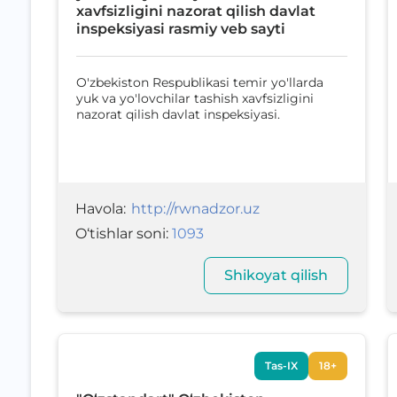
xavfsizligini nazorat qilish davlat
inspeksiyasi rasmiy veb sayti
O'zbekiston Respublikasi temir yo'llarda
yuk va yo'lovchilar tashish xavfsizligini
nazorat qilish davlat inspeksiyasi.
Havola
:
http://rwnadzor.uz
O‘tishlar soni
:
1093
Shikoyat qilish
Tas-IX
18+