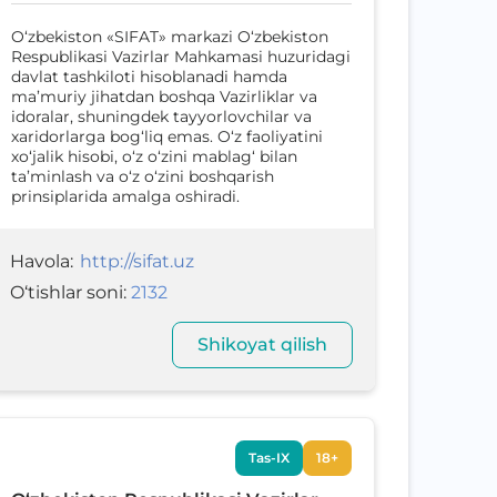
O‘zbekiston «SIFAT» markazi O‘zbekiston
Respublikasi Vazirlar Mahkamasi huzuridagi
davlat tashkiloti hisoblanadi hamda
ma’muriy jihatdan boshqa Vazirliklar va
idoralar, shuningdek tayyorlovchilar va
хaridorlarga bog‘liq emas. O‘z faoliyatini
хo‘jalik hisobi, o‘z o‘zini mablag‘ bilan
ta’minlash va o‘z o‘zini boshqarish
prinsiplarida amalga oshiradi.
Havola
:
http://sifat.uz
O‘tishlar soni
:
2132
Shikoyat qilish
Tas-IX
18+